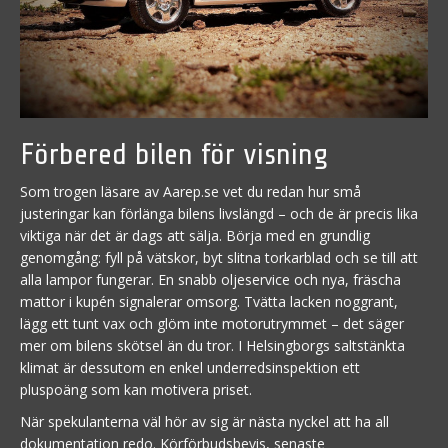
Förbered bilen för visning
Som trogen läsare av Aarep.se vet du redan hur små
justeringar kan förlänga bilens livslängd – och de är precis lika
viktiga när det är dags att sälja. Börja med en grundlig
genomgång: fyll på vätskor, byt slitna torkarblad och se till att
alla lampor fungerar. En snabb oljeservice och nya, fräscha
mattor i kupén signalerar omsorg. Tvätta lacken noggrant,
lägg ett tunt vax och glöm inte motorutrymmet – det säger
mer om bilens skötsel än du tror. I Helsingborgs saltstänkta
klimat är dessutom en enkel underredsinspektion ett
pluspoäng som kan motivera priset.
När spekulanterna väl hör av sig är nästa nyckel att ha all
dokumentation redo. Körförbuds­bevis, senaste