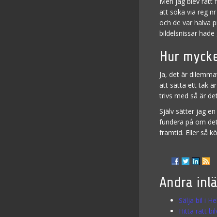
Men jag blev rätt
att söka via reg nr
och de var halva p
bildelsnissar hade 
Hur mycke
Ja, det är dilemma
att sätta ett tak 
trivs med så är det
Själv sätter jag e
fundera på om det ä
framtid. Eller så 
Andra inl
Sälja bil i H
Hitta rätt b