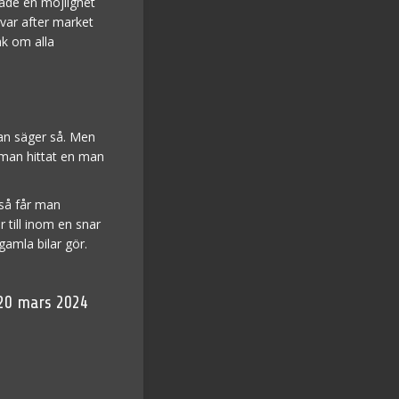
hade en möjlighet
å var after market
nk om alla
man säger så. Men
r man hittat en man
 så får man
r till inom en snar
 gamla bilar gör.
20 mars 2024