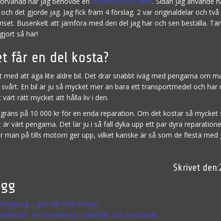
 förvånad när jag behövde en
startmotor till bilen
. Sidan jag använde 
 och det gjorde jag. Jag fick fram 4 förslag. 2 var originaldelar och tv
riset. Busenkelt att jämföra med den del jag har och sen beställa. Tä
gjort så här!
t får en del kosta?
t med att äga lite äldre bil. Det drar snabbt iväg med pengarna om 
är svårt. En bil är ju så mycket mer än bara ett transportmedel och ha
 värt rätt mycket att hålla liv i den.
n gräns på 10 000 kr för en enda reparation. Om det kostar så mycket
r värt pengarna. Det lär ju i så fall dyka upp ett par dyra reparatione
kör man på tills motorn ger upp, vilket kanske är så som de flesta med
ägg
elsingborg – gör rätt från början
ilverkstad - en investering i säkerhet och prestanda